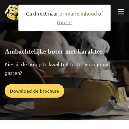
Ga direct naar
primaire inhoud
of
footer
Neem contact op
Ambachtelijke
boter
met karakter
Producten
Kies jij de hoogste kwaliteit boter voor jouw
gasten?
Specialiteiten
Over ons
Download de brochure
Mail ons
079-3433992
Zoeken