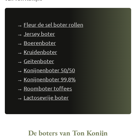
→
Fleur de sel boter rollen
→
Jersey boter
→
Boerenboter
→
Kruidenboter
→
Geitenboter
→
Konijnenboter 50/50
→
Konijnenboter 99,8%
→
Roomboter toffees
→
Lactosevrije boter
De boters van Ton Konijn