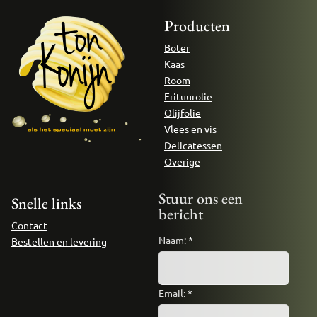
Producten
Boter
Kaas
Room
Frituurolie
Olijfolie
Vlees en vis
Delicatessen
Overige
Stuur ons een
Snelle links
bericht
Contact
Naam:
*
Bestellen en levering
Email:
*