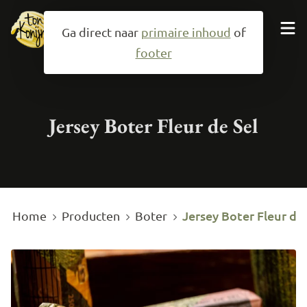
Ga direct naar
primaire inhoud
of
footer
Neem contact op
Jersey Boter Fleur de Sel
Producten
Specialiteiten
Over ons
Jersey Boter Fleur de 
Home
Producten
Boter
Mail ons
079-3433992
Zoeken