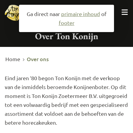
Ga direct naar
primaire inhoud
of
footer
Neem contact op
Over Ton Konijn
Over ons
Home
Producten
Specialiteiten
Eind jaren ‘80 begon Ton Konijn met de verkoop
van de inmiddels beroemde Konijnenboter. Op dit
Over ons
moment is Ton Konijn Zoetermeer B.V. uitgegroeid
tot een volwaardig bedrijf met een gespecialiseerd
assortiment dat voldoet aan de behoeften van de
Mail ons
079-3433992
betere horecakeuken.
Zoeken