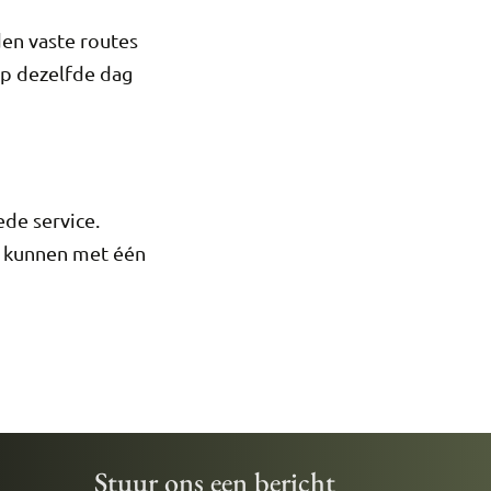
den vaste routes
op dezelfde dag
ede service.
j kunnen met één
Stuur ons een bericht