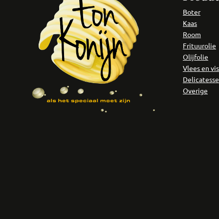
Boter
Kaas
Room
Frituurolie
Olijfolie
Vlees en vis
Delicatess
Overige