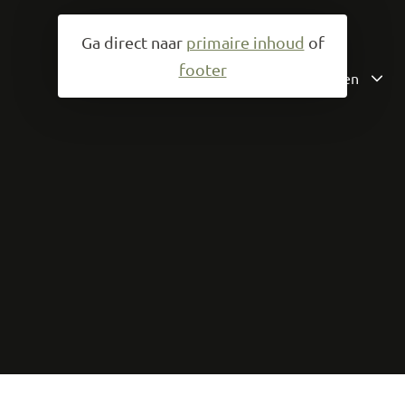
Ga direct naar
primaire inhoud
of
footer
Producten
Kaas
Het team
Frituurolie
Vlees en vis
Overige