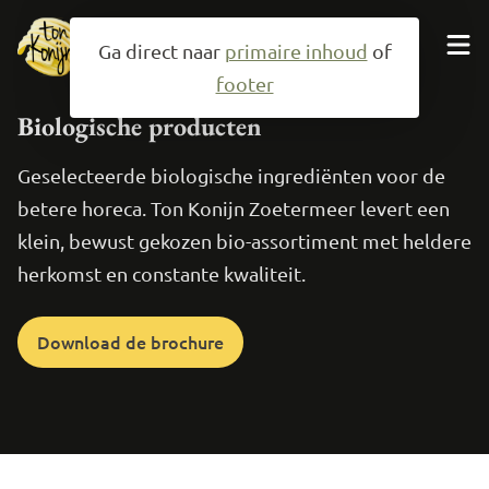
Ga direct naar
primaire inhoud
of
footer
Neem contact op
Biologische producten
Geselecteerde biologische ingrediënten voor de
betere horeca. Ton Konijn Zoetermeer levert een
Producten
klein, bewust gekozen bio-assortiment met heldere
herkomst en constante kwaliteit.
Specialiteiten
Over ons
Download de brochure
Mail ons
079-3433992
Zoeken