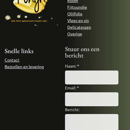
Room
Frituurolie
Olijfolie
Vlees en vis
Delicatessen
Overige
Stuur ons een
Snelle links
bericht
Contact
Naam:
*
Bestellen en levering
Email:
*
Bericht: